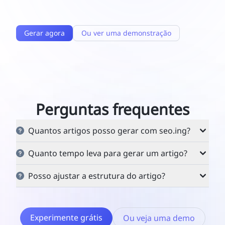
Gerar agora
Ou ver uma demonstração
Perguntas frequentes
Quantos artigos posso gerar com seo.ing?
O número de artigos que podem ser gerados
Quanto tempo leva para gerar um artigo?
depende do seu saldo de créditos.
A geração de artigos pode levar vários minutos
Posso ajustar a estrutura do artigo?
devido à colaboração multiagente e ao
Sim, você pode. seo.ing fornece diferentes
processamento sequencial, especialmente com
estruturas predefinidas para vários tipos de
agentes como rastreadores de conteúdo.
Experimente grátis
Ou veja uma demo
artigos e também suporta ajustes manuais.