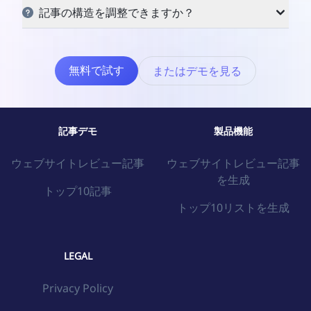
マルチエージェントの連携と順次処理により、特にコ
記事の構造を調整できますか？
ンテンツクローラーなどのエージェントを使用する場
はい、可能です。seo.ingはさまざまな記事タイプに
合、記事の生成に数分かかることがあります。
対応したさまざまなプリセット構造を提供しており、
無料で試す
またはデモを見る
手動調整もサポートしています。
記事デモ
製品機能
ウェブサイトレビュー記事
ウェブサイトレビュー記事
を生成
トップ10記事
トップ10リストを生成
LEGAL
Privacy Policy