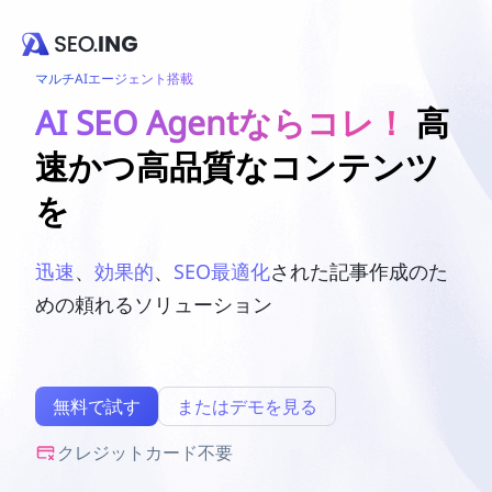
マルチAIエージェント搭載
AI SEO Agentならコレ！
高
速かつ高品質なコンテンツ
を
迅速
、
効果的
、
SEO最適化
された記事作成のた
めの頼れるソリューション
無料で試す
またはデモを見る
クレジットカード不要