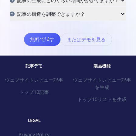
記事の生成にどのくらい時間がかかりますか？
ります。
マルチエージェントの連携と順次処理により、特にコ
記事の構造を調整できますか？
ンテンツクローラーなどのエージェントを使用する場
はい、可能です。seo.ingはさまざまな記事タイプに
合、記事の生成に数分かかることがあります。
対応したさまざまなプリセット構造を提供しており、
無料で試す
またはデモを見る
手動調整もサポートしています。
記事デモ
製品機能
ウェブサイトレビュー記事
ウェブサイトレビュー記事
を生成
トップ10記事
トップ10リストを生成
LEGAL
Privacy Policy