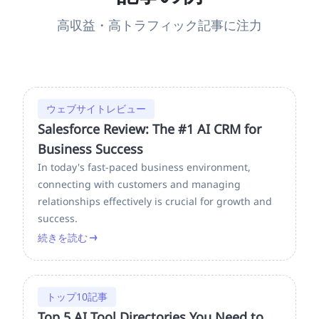
高収益・高トラフィック記事に注力
ウェブサイトレビュー
Salesforce Review: The #1 AI CRM for
Business Success
In today's fast-paced business environment,
connecting with customers and managing
relationships effectively is crucial for growth and
success.
続きを読む
トップ10記事
Top 5 AI Tool Directories You Need to