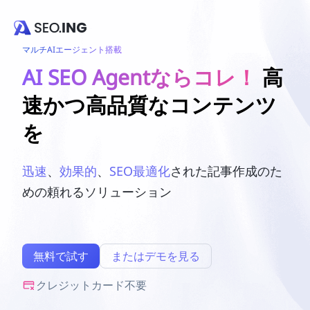
マルチAIエージェント搭載
AI SEO Agentならコレ！
高
速かつ高品質なコンテンツ
を
迅速
、
効果的
、
SEO最適化
された記事作成のた
めの頼れるソリューション
無料で試す
またはデモを見る
クレジットカード不要